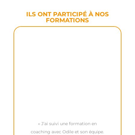
r
q
q
u
ILS ONT PARTICIPÉ À NOS
u
FORMATIONS
e
o
c
i
h
?
o
C
s
e
e
c
q
o
u
l
i
l
m
è
'
g
a
u
t
«
J’ai suivi une formation en
e
o
coaching avec Odile et son équipe.
q
u