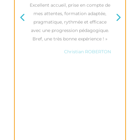
Excellent accueil, prise en compte de
u
c
mes attentes, formation adaptée,
i
h
pragmatique, rythmée et efficace
n
é
avec une progression pédagogique.
e
e
Bref, une très bonne expérience !
»
r
:
é
Christian ROBERTON
«
a
J
g
'
i
a
t
i
j
v
a
u
m
c
a
o
i
m
s
m