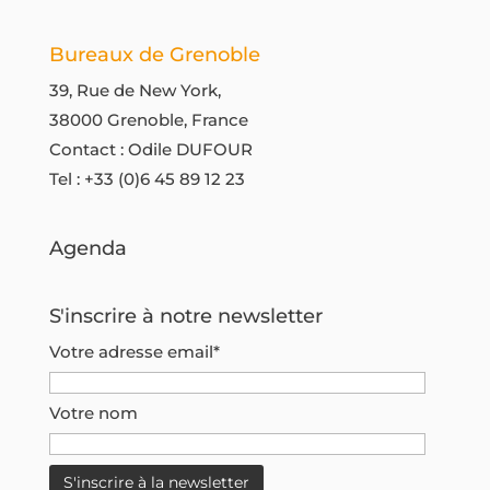
m
r
e
Bureaux de Grenoble
i
n
e
39, Rue de New York,
t
n
38000 Grenoble, France
4
"
Contact : Odile DUFOUR
s
o
Tel :
+33 (0)6 45 89 12 23
é
u
a
c
n
Agenda
e
c
c
e
S'inscrire à notre newsletter
o
s
l
Votre adresse email*
.
l
E
a
Votre nom
t
b
e
o
n