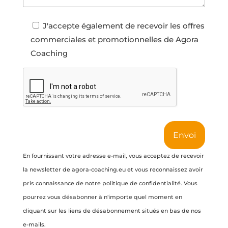
c
r
h
e
J'accepte également de recevoir les offres
é
n
commerciales et promotionnelles de Agora
m
n
Coaching
’
e
a
v
p
r
a
a
r
i
t
m
a
e
g
En fournissant votre adresse e-mail, vous acceptez de recevoir
n
é
la newsletter de agora-coaching.eu et vous reconnaissez avoir
t
q
pris connaissance de notre
politique de confidentialité
. Vous
p
u
pourrez vous désabonner à n'importe quel moment en
o
e
cliquant sur les liens de désabonnement situés en bas de nos
u
l
e-mails.