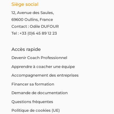
g
Siège social
u
e
r
12, Avenue des Saules,
r
a
69600 Oullins, France
q
é
Contact : Odile DUFOUR
u
v
Tel :
+33 (0)6 45 89 12 23
i
o
"
l
Accès rapide
n
u
Devenir Coach Professionnel
e
é
c
e
Apprendre à coacher une équipe
o
n
Accompagnement des entreprises
m
s
Financer sa formation
p
e
r
Demande de documentation
u
e
l
Questions fréquentes
n
e
Politique de cookies (UE)
d