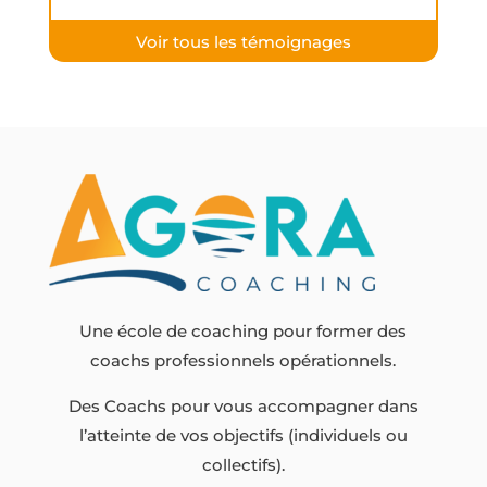
c
e
o
n
Voir tous les témoignages
m
t
m
m
e
o
p
n
r
c
é
o
v
l
u
l
?
a
L
b
Une école de coaching pour former des
e
o
coachs professionnels opérationnels.
m
r
Des Coachs pour vous accompagner dans
a
a
l’atteinte de vos objectifs (individuels ou
n
t
collectifs).
a
e