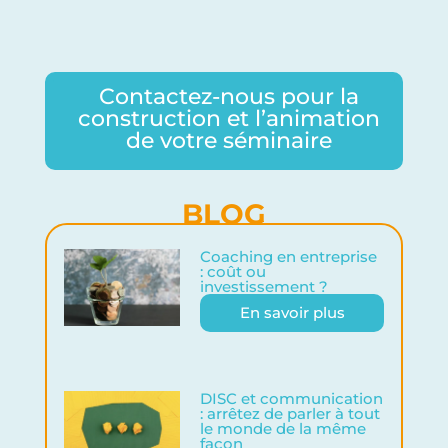
Contactez-nous pour la
construction et l’animation
de votre séminaire
BLOG
Coaching en entreprise
: coût ou
investissement ?
L
En savoir plus
'
a
u
DISC et communication
: arrêtez de parler à tout
t
le monde de la même
r
façon