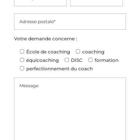
r
a
a
m
p
a
e
n
s
Votre demande concerne :
a
a
g
École de coaching
coaching
n
e
équicoaching
DISC
formation
s
r
perfectionnement du coach
q
d
u
e
'
m
o
o
n
n
c
c
o
o
m
a
p