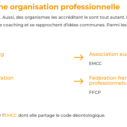
une organisation professionnelle
ussi, des organismes les accréditant le sont tout autant. I
e coaching et se rapprochent d’idées communes. Parmi les d
ng
Association e
$
EMCC
ration
Fédération fr
$
professionnels
FFCP
 l’
EMCC
dont elle partage le code déontologique.